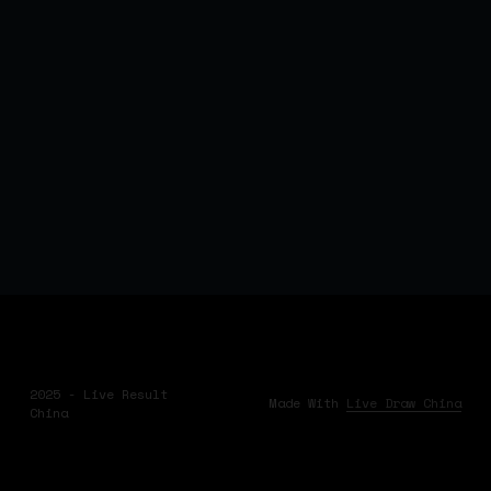
2025 - Live Result 
Made With 
Live Draw China
China