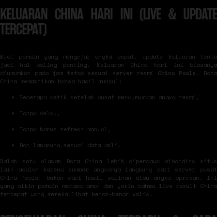
KELUARAN CHINA HARI INI (LIVE & UPDATE
TERCEPAT)
Buat pemain yang mengejar angka cepat, update keluaran tentu
jadi hal paling penting. Keluaran China hari ini biasanya
diumumkan pada jam tetap sesuai server resmi
China Pools
. Dat
China memastikan bahwa hasil muncul:
Beberapa detik setelah pusat mengumumkan angka resmi,
Tanpa delay,
Tanpa harus refresh manual,
Dan langsung sesuai data asli.
Salah satu alasan Data China lebih dipercaya dibanding situs
lain adalah karena sumber angkanya langsung dari server pusat
China Pools, bukan dari hasil salinan atau angka oprekan. Ini
yang bikin pemain merasa aman dan yakin bahwa live result China
tercepat yang mereka lihat benar-benar valid.