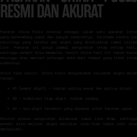
RESMI DAN AKURAT
Pasaran China Pools dikenal sebagai salah satu pasaran lotre
yang berkembang cepat dan banyak peminatnya, terutama karena jam
resultnya yang teratur dan angka yang dikeluarkan lewat sistem
live. Pasaran ini punya jadwal pengundian tetap setiap hari,
sehingga pemain bisa memantau result China hari ini tanpa harus
menunggu atau mencari potongan data dari tempat yang tidak jelas
sumbernya.
Untuk tipe result, China Pools menyediakan keluaran angka dalam
format:
4D (empat digit) – hadiah paling besar dan paling dicari.
3D – kombinasi tiga digit, hadiah sedang.
2D – dua digit terakhir yang dipakai untuk taruhan cepat.
Seluruh proses pengundian dilakukan lewat live draw, sehingga
pemain bisa melihat angka berjalan real-time tanpa edit atau
manipulasi.