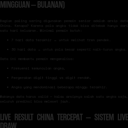
MINGGUAN – BULANAN)
Bagian paling sering digunakan pemain senior adalah arsip data
China. Kenapa? Karena pola angka tidak bisa ditebak hanya dari
satu hari keluaran. Minimal pemain butuh:
7 hari data terakhir → untuk melihat tren pendek.
30 hari data → untuk pola besar seperti naik-turun angka.
Data ini membantu pemain menganalisa:
Frekuensi kemunculan angka,
Pergerakan digit tinggi vs digit rendah,
Angka yang mendominasi beberapa minggu terakhir.
Makanya data harus valid — kalau arsipnya salah satu angka saja,
seluruh prediksi bisa meleset jauh.
LIVE RESULT CHINA TERCEPAT – SISTEM LIVE
DRAW