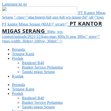
Langsung ke isi
PT Kantor Migas
Serang " class="attachment-full size-full wp-image-84" alt="logo
PT KANTOR
PT kantor Migas Serang (MAE)" srcset="
MIGAS SERANG
304w, wp-
content/uploads/2021/12/logo-mae-300x31.png 300w" sizes="
(max-width: 304px) 100vw, 304px" />
Beranda
Tentang Kami
Produk
Biodiesel B40
Bunker Service Pertamina
Tangki migas Serang
Kontak
Beranda
Tentang Kami
Produk
Biodiesel B40
Bunker Service Pertamina
Tangki migas Serang