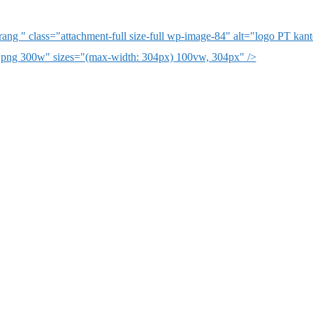
ng " class="attachment-full size-full wp-image-84" alt="logo PT ka
.png 300w" sizes="(max-width: 304px) 100vw, 304px" />