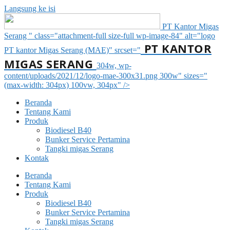
Langsung ke isi
PT Kantor Migas
Serang " class="attachment-full size-full wp-image-84" alt="logo
PT KANTOR
PT kantor Migas Serang (MAE)" srcset="
MIGAS SERANG
304w, wp-
content/uploads/2021/12/logo-mae-300x31.png 300w" sizes="
(max-width: 304px) 100vw, 304px" />
Beranda
Tentang Kami
Produk
Biodiesel B40
Bunker Service Pertamina
Tangki migas Serang
Kontak
Beranda
Tentang Kami
Produk
Biodiesel B40
Bunker Service Pertamina
Tangki migas Serang