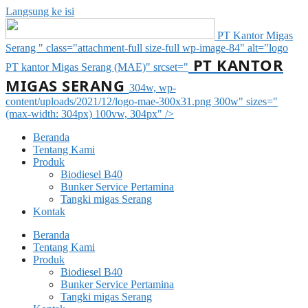
Langsung ke isi
PT Kantor Migas
Serang " class="attachment-full size-full wp-image-84" alt="logo
PT KANTOR
PT kantor Migas Serang (MAE)" srcset="
MIGAS SERANG
304w, wp-
content/uploads/2021/12/logo-mae-300x31.png 300w" sizes="
(max-width: 304px) 100vw, 304px" />
Beranda
Tentang Kami
Produk
Biodiesel B40
Bunker Service Pertamina
Tangki migas Serang
Kontak
Beranda
Tentang Kami
Produk
Biodiesel B40
Bunker Service Pertamina
Tangki migas Serang