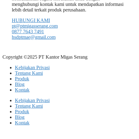
menghubungi kontak kami untuk mendapatkan informasi
lebih detail terkait produk perusahaan.
HUBUNGI KAMI
pt@ptmigasserang.com
0877 7643 7491
hsdptmae@gmail.com
Copyright ©2025 PT Kantor Migas Serang
Kebijakan Privasi
Tentang Kami
Produk
Blog
Kontak
Kebijakan Privasi
Tentang Kami
Produk
Blog
Kontak