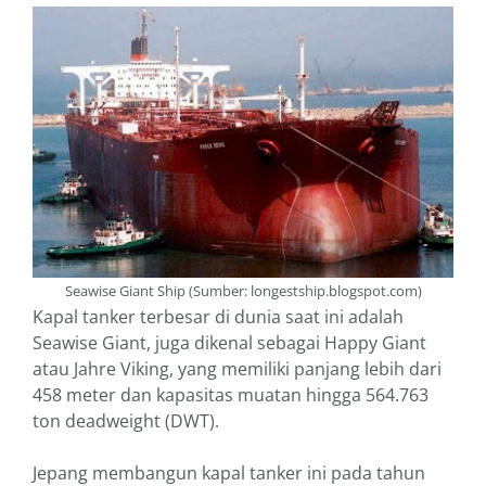
Seawise Giant Ship (Sumber: longestship.blogspot.com)
Kapal tanker terbesar di dunia saat ini adalah
Seawise Giant, juga dikenal sebagai Happy Giant
atau Jahre Viking, yang memiliki panjang lebih dari
458 meter dan kapasitas muatan hingga 564.763
ton deadweight (DWT).
Jepang membangun kapal tanker ini pada tahun