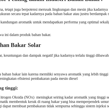
a, tetapi juga berpotensi merusak lingkungan dan mesin jika kadarnya t
kuran secara tepat kadarnya pada bahan bakar atau justru berdampak n
kandungan aromatik untuk mendapatkan performa yang optimal sekalig
wa ini dalam produk bahan bakar.
han Bakar Solar
, keuntungan dan dampak negatif jika kadarnya terlalu tinggi dibawah 
a bahan bakar lain karena memiliki senyawa aromatik yang lebih tinggi 
ingkatan efisiensi pembakaran pada mesin diesel
g tinggi:
itrogen Oksida (NOx) meningkat seiring kadar aromatik yang tinggi se
romatik membentuk kerak di ruang bakar yang bisa memperpendek umur
 dapat membuat pembakaran tidak sempurna sehingga sistem injeksi so