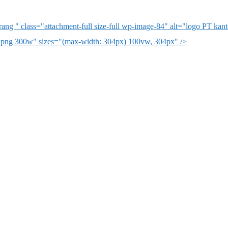
ng " class="attachment-full size-full wp-image-84" alt="logo PT ka
.png 300w" sizes="(max-width: 304px) 100vw, 304px" />