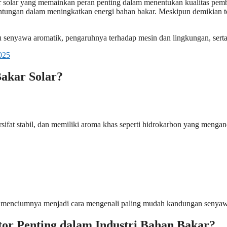
 solar yang memainkan peran penting dalam menentukan kualitas pem
tungan dalam meningkatkan energi bahan bakar. Meskipun demikian te
tu senyawa aromatik, pengaruhnya terhadap mesin dan lingkungan, sert
025
akar Solar?
at stabil, dan memiliki aroma khas seperti hidrokarbon yang mengand
 menciumnya menjadi cara mengenali paling mudah kandungan senyawa
r Penting dalam Industri Bahan Bakar?