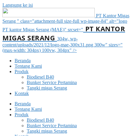
Langsung ke isi
PT Kantor Migas
Serang " class="attachment-full size-full wp-image-84" alt="logo
PT KANTOR
PT kantor Migas Serang (MAE)" srcset="
MIGAS SERANG
304w, wp-
content/uploads/2021/12/logo-mae-300x31.png 300w" sizes="
(max-width: 304px) 100vw, 304px" />
Beranda
Tentang Kami
Produk
Biodiesel B40
Bunker Service Pertamina
Tangki migas Serang
Kontak
Beranda
Tentang Kami
Produk
Biodiesel B40
Bunker Service Pertamina
Tangki migas Serang