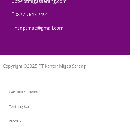
pt@ptmigasserang.com
0877 7643 7491
hsdptmae@gmail.com
Copyright ©2025 PT Kantor Migas Serang
Kebijakan Privasi
Tentang Kami
Produk