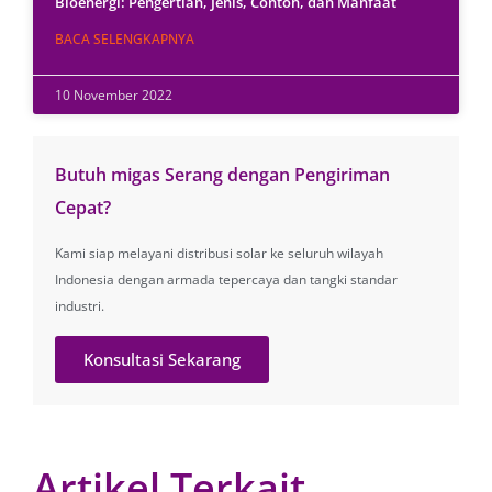
Bioenergi: Pengertian, Jenis, Contoh, dan Manfaat
BACA SELENGKAPNYA
10 November 2022
Butuh migas Serang dengan Pengiriman
Cepat?
Kami siap melayani distribusi solar ke seluruh wilayah
Indonesia dengan armada tepercaya dan tangki standar
industri.
Konsultasi Sekarang
Artikel Terkait